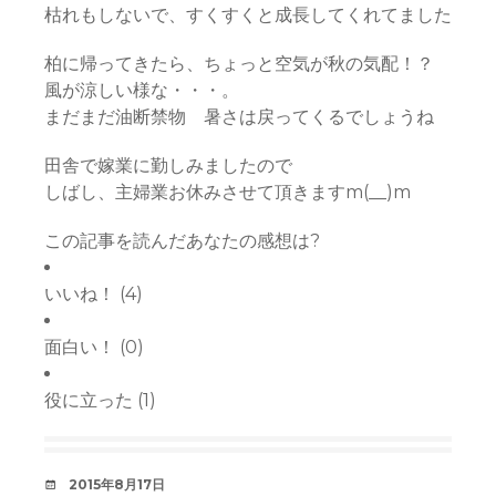
枯れもしないで、すくすくと成長してくれてました
柏に帰ってきたら、ちょっと空気が秋の気配！？
風が涼しい様な・・・。
まだまだ油断禁物 暑さは戻ってくるでしょうね
田舎で嫁業に勤しみましたので
しばし、主婦業お休みさせて頂きますm(__)m
この記事を読んだあなたの感想は?
いいね！
(
4
)
面白い！
(
0
)
役に立った
(
1
)
デ
2015年8月17日