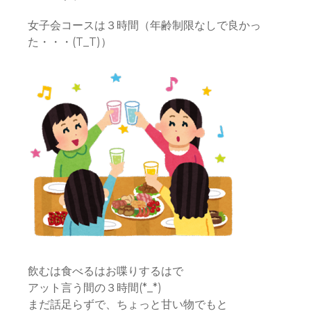
女子会コースは３時間（年齢制限なしで良かっ
た・・・(T_T)）
飲むは食べるはお喋りするはで
アット言う間の３時間(*_*)
まだ話足らずで、ちょっと甘い物でもと