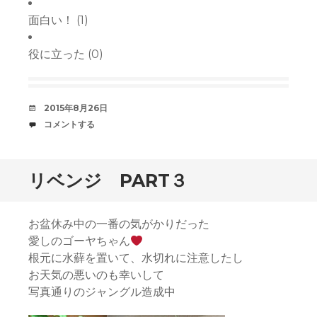
面白い！
(
1
)
役に立った
(
0
)
デ
2015年8月26日
ー
コ
コメントする
ト
メ
中
ン
ト
リベンジ PART３
お盆休み中の一番の気がかりだった
愛しのゴーヤちゃん
根元に水蘚を置いて、水切れに注意したし
お天気の悪いのも幸いして
写真通りのジャングル造成中