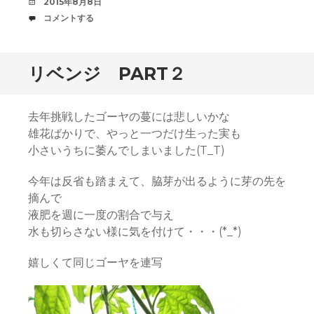
デ
2015年8月8日
ー
コ
コメントする
ト
メ
中
ン
ト
リベンジ PART２
去年挑戦したゴーヤの蔓には悲しいかな
雄花ばかりで、やっと一つだけ生った実も
小さいうちに萎んでしまいました(T_T)
今年は反省も踏まえて、脇芽が出るように芽の先を
摘んで
液肥を週に一度の割合で与え
水も切らさない様に気を付けて・・・(*_*)
嬉しくて同じゴーヤを連写