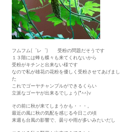
フムフム(゜レ゜) 受粉の問題だそうです
１３階には蜂も蝶々も来てくれないから
受粉がキチンと出来ない様です
なので私が雄花の花粉を優しく受粉させてあげまし
た
これでゴーヤチャンプルができるくらい
立派なゴーヤが出来るでしょう(*^^)v
その前に秋が来てしまうかも・・・。
最近の風に秋の気配を感じる今日この頃
来週も台風の影響で、曇りや雨が多いみたいだし