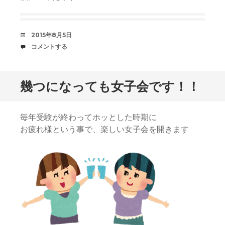
デ
2015年8月5日
ー
コ
コメントする
ト
メ
中
ン
ト
幾つになっても女子会です！！
毎年受験が終わってホッとした時期に
お疲れ様という事で、楽しい女子会を開きます