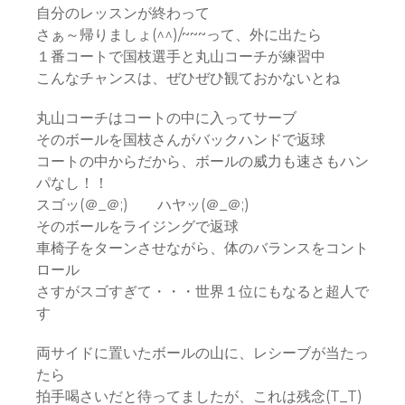
自分のレッスンが終わって
さぁ～帰りましょ(^^)/~~~って、外に出たら
１番コートで国枝選手と丸山コーチが練習中
こんなチャンスは、ぜひぜひ観ておかないとね
丸山コーチはコートの中に入ってサーブ
そのボールを国枝さんがバックハンドで返球
コートの中からだから、ボールの威力も速さもハン
パなし！！
スゴッ(＠_＠;) ハヤッ(＠_＠;)
そのボールをライジングで返球
車椅子をターンさせながら、体のバランスをコント
ロール
さすがスゴすぎて・・・世界１位にもなると超人で
す
両サイドに置いたボールの山に、レシーブが当たっ
たら
拍手喝さいだと待ってましたが、これは残念(T_T)