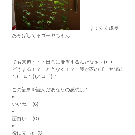
すくすく成長
あそばしてるゴーヤちゃん
でも来週・・・田舎に帰省するんだなぁ～(+_+)
どうする！？ どうなる！？ 我が家のゴーヤ問題
＼(゜ロ＼)(／ロ゜)／
この記事を読んだあなたの感想は?
いいね！
(
6
)
面白い！
(
0
)
役に立った
(
0
)