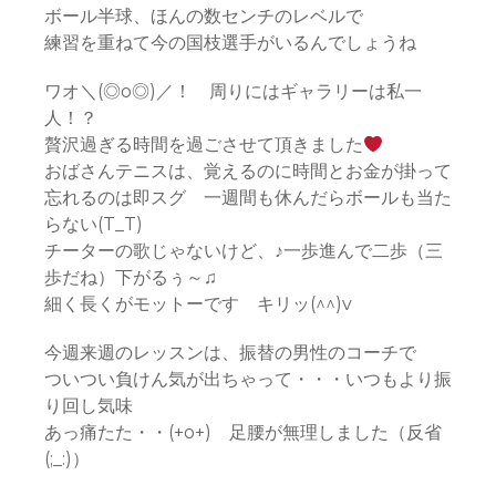
ボール半球、ほんの数センチのレベルで
練習を重ねて今の国枝選手がいるんでしょうね
ワオ＼(◎o◎)／！ 周りにはギャラリーは私一
人！？
贅沢過ぎる時間を過ごさせて頂きました
おばさんテニスは、覚えるのに時間とお金が掛って
忘れるのは即スグ 一週間も休んだらボールも当た
らない(T_T)
チーターの歌じゃないけど、♪一歩進んで二歩（三
歩だね）下がるぅ～♫
細く長くがモットーです キリッ(^^)v
今週来週のレッスンは、振替の男性のコーチで
ついつい負けん気が出ちゃって・・・いつもより振
り回し気味
あっ痛たた・・(+o+) 足腰が無理しました（反省
(;_:)）