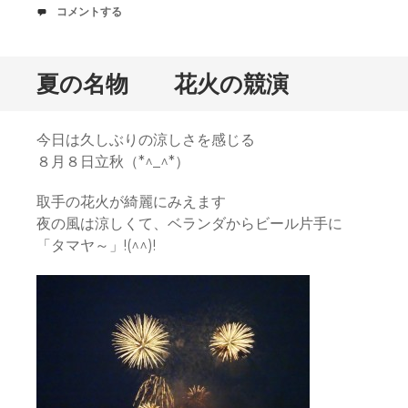
ー
コ
コメントする
ト
メ
中
ン
ト
夏の名物 花火の競演
今日は久しぶりの涼しさを感じる
８月８日立秋（*^_^*）
取手の花火が綺麗にみえます
夜の風は涼しくて、ベランダからビール片手に
「タマヤ～」!(^^)!