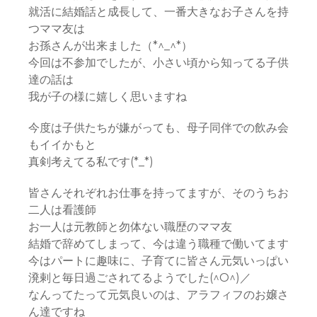
就活に結婚話と成長して、一番大きなお子さんを持
つママ友は
お孫さんが出来ました（*^_^*）
今回は不参加でしたが、小さい頃から知ってる子供
達の話は
我が子の様に嬉しく思いますね
今度は子供たちが嫌がっても、母子同伴での飲み会
もイイかもと
真剣考えてる私です(*_*)
皆さんそれぞれお仕事を持ってますが、そのうちお
二人は看護師
お一人は元教師と勿体ない職歴のママ友
結婚で辞めてしまって、今は違う職種で働いてます
今はパートに趣味に、子育てに皆さん元気いっぱい
溌剌と毎日過ごされてるようでした(^O^)／
なんってたって元気良いのは、アラフィフのお嬢さ
ん達ですね