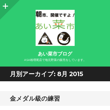
サ
イ
ド
バ
ー
あい菜市ブログ
ASA柏増尾店で地元野菜の販売をしています。
月別アーカイブ:
8月 2015
金メダル級の練習