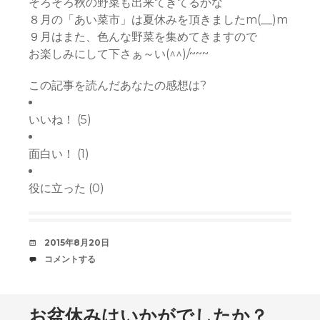
そろそろ秋の野菜も出来てきてるかな
８月の「あい菜市」は夏休みを頂きましたm(__)m
９月はまた、色んな野菜を集めてきますので
お楽しみにして下さぁ～い(^^)/~~~
この記事を読んだあなたの感想は?
いいね！
(
5
)
面白い！
(
1
)
役に立った
(
0
)
デ
2015年8月20日
ー
コ
コメントする
ト
メ
中
ン
ト
お盆休みはいかがでしたか？