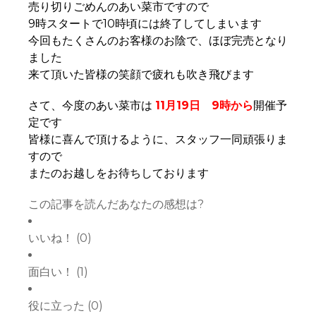
売り切りごめんのあい菜市ですので
9時スタートで10時頃には終了してしまいます
今回もたくさんのお客様のお陰で、ほぼ完売となり
ました
来て頂いた皆様の笑顔で疲れも吹き飛びます
さて、今度のあい菜市は
11月19日 9時から
開催予
定です
皆様に喜んで頂けるように、スタッフ一同頑張りま
すので
またのお越しをお待ちしております
この記事を読んだあなたの感想は?
いいね！
(
0
)
面白い！
(
1
)
役に立った
(
0
)