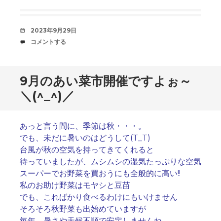
デ
2023年9月29日
ー
コ
コメントする
ト
メ
中
ン
ト
9月のあい菜市開催ですよぉ～
＼(^_^)／
あっと言う間に、季節は秋・・・。
でも、未だに暑いのはどうして(T_T)
台風が秋の空気を持ってきてくれると
待っていましたが、ムシムシの湿気たっぷりな空気
スーパーでお野菜を買おうにも全般的に高い!!
私のお助け野菜はモヤシと豆苗
でも、こればかり食べるわけにもいけません
そろそろ秋野菜も出始めていますが
毎年、暑さや天候不順で安定しませんね