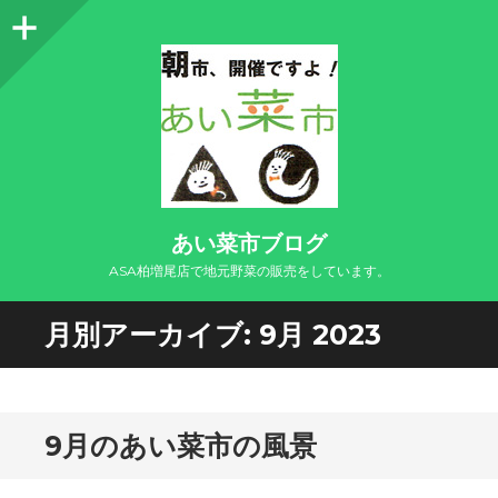
サ
イ
ド
バ
ー
あい菜市ブログ
ASA柏増尾店で地元野菜の販売をしています。
月別アーカイブ:
9月 2023
9月のあい菜市の風景