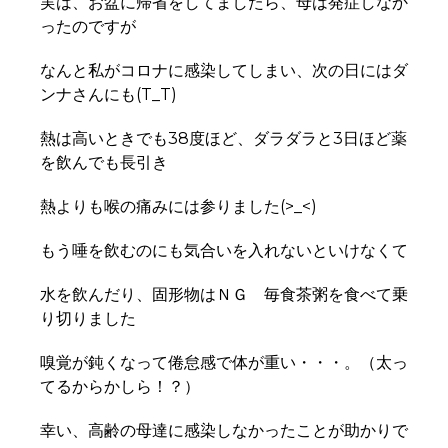
実は、お盆に帰省をしてましたら、母は発症しなか
ったのですが
なんと私がコロナに感染してしまい、次の日にはダ
ンナさんにも(T_T)
熱は高いときでも38度ほど、ダラダラと3日ほど薬
を飲んでも長引き
熱よりも喉の痛みには参りました(>_<)
もう唾を飲むのにも気合いを入れないといけなくて
水を飲んだり、固形物はＮＧ 毎食茶粥を食べて乗
り切りました
嗅覚が鈍くなって倦怠感で体が重い・・・。（太っ
てるからかしら！？）
幸い、高齢の母達に感染しなかったことが助かりで