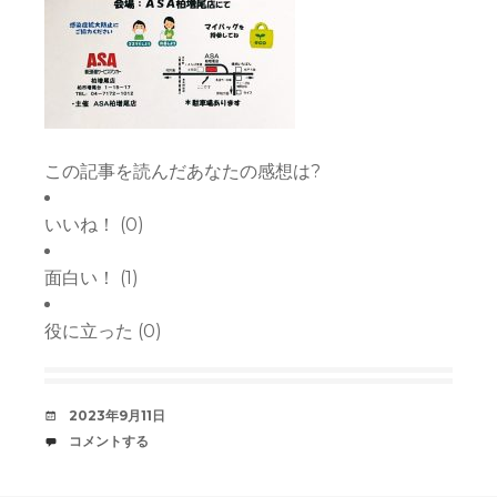
この記事を読んだあなたの感想は?
いいね！
(
0
)
面白い！
(
1
)
役に立った
(
0
)
デ
2023年9月11日
ー
コ
コメントする
ト
メ
中
ン