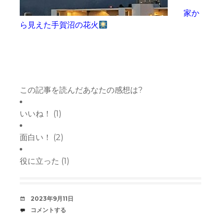
家か
ら見えた手賀沼の花火
この記事を読んだあなたの感想は?
いいね！
(
1
)
面白い！
(
2
)
役に立った
(
1
)
デ
2023年9月11日
ー
コ
コメントする
ト
メ