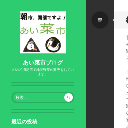
標
準
あい菜市ブログ
ASA柏増尾店で地元野菜の販売をしてい
ます。
検
索:
最近の投稿