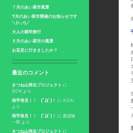
７月のあい菜市風景
7月のあい菜市開催のお知らせです
＼(^_^)／
大人の就学旅行
５月のあい菜市の風景
お花見に行きましたか？
最近のコメント
きつね山再生プロジェクト
に
BEN
より
根芋発見！！ (ﾟДﾟ)！
に
AISAI
より
根芋発見！！ (ﾟДﾟ)！
に
渡辺慎
一郎
より
きつね山再生プロジェクト
に