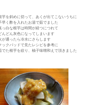
根芋を斜めに切って、あくが出てこないうちに
手早く酢を入れたお湯で茹でました
真っ白な根芋は時間が経つにつれて
どんどん灰色になってしまいます
火が通ったら冷水にさらします
クックパッドで見たレシピを参考に
茹でた根芋を絞り、柚子味噌和えで頂きました