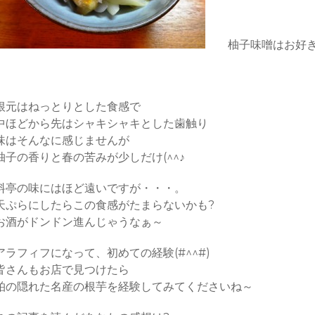
柚子味噌はお好き
根元はねっとりとした食感で
中ほどから先はシャキシャキとした歯触り
味はそんなに感じませんが
柚子の香りと春の苦みが少しだけ(^^♪
料亭の味にはほど遠いですが・・・。
天ぷらにしたらこの食感がたまらないかも?
お酒がドンドン進んじゃうなぁ～
アラフィフになって、初めての経験(#^^#)
皆さんもお店で見つけたら
柏の隠れた名産の根芋を経験してみてくださいね～