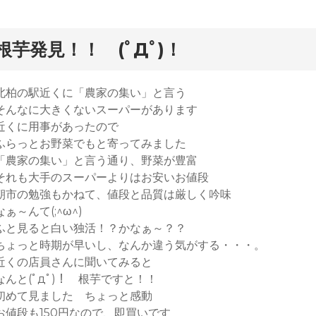
根芋発見！！ (ﾟДﾟ)！
北柏の駅近くに「農家の集い」と言う
そんなに大きくないスーパーがあります
近くに用事があったので
ふらっとお野菜でもと寄ってみました
「農家の集い」と言う通り、野菜が豊富
それも大手のスーパーよりはお安いお値段
朝市の勉強もかねて、値段と品質は厳しく吟味
なぁ～んて(;^ω^)
ふと見ると白い独活！？かなぁ～？？
ちょっと時期が早いし、なんか違う気がする・・・。
近くの店員さんに聞いてみると
なんと(ﾟдﾟ)！ 根芋ですと！！
初めて見ました ちょっと感動
お値段も150円なので、即買いです