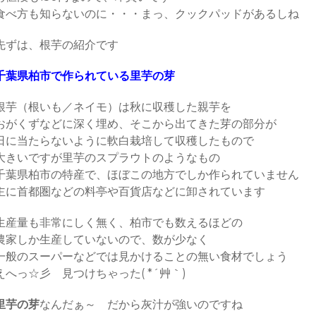
食べ方も知らないのに・・・まっ、クックパッドがあるしね
先ずは、根芋の紹介です
千葉県柏市で作られている里芋の芽
根芋（根いも／ネイモ）は秋に収穫した親芋を
おがくずなどに深く埋め、そこから出てきた芽の部分が
日に当たらないように軟白栽培して収穫したもので
大きいですが里芋のスプラウトのようなもの
千葉県柏市の特産で、ほぼこの地方でしか作られていません
主に首都圏などの料亭や百貨店などに卸されています
生産量も非常にしく無く、柏市でも数えるほどの
農家しか生産していないので、数が少なく
一般のスーパーなどでは見かけることの無い食材でしょう
えへっ☆彡 見つけちゃった( *´艸｀)
里芋の芽
なんだぁ～ だから灰汁が強いのですね