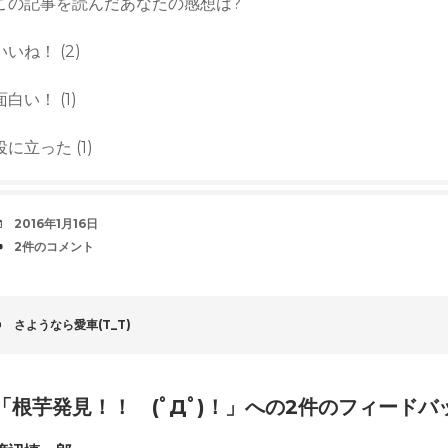
この記事を読んだあなたの感想は?
いいね！
(
2
)
面白い！
(
1
)
役に立った
(
1
)
デ
2016年1月16日
ー
コ
2件のコメント
ト
メ
中
ン
ト
投
さようなら愛車(T_T)
稿
ナ
「
根芋発見！！ (ﾟДﾟ)！
」への2件のフィードバ
ビ