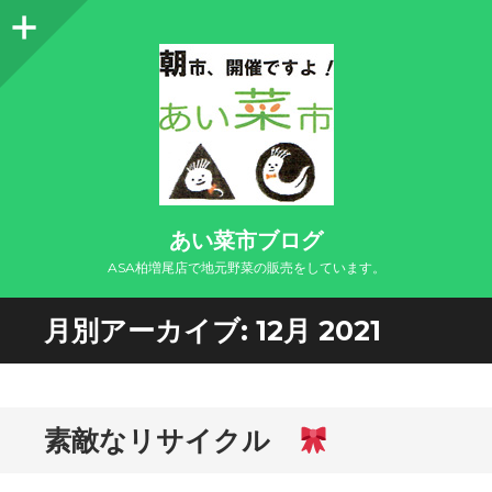
サ
イ
ド
バ
ー
あい菜市ブログ
ASA柏増尾店で地元野菜の販売をしています。
月別アーカイブ:
12月 2021
素敵なリサイクル