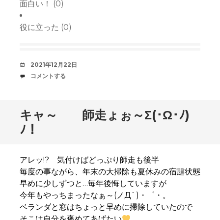
面白い！
(
0
)
役に立った
(
0
)
デ
2021年12月22日
ー
コ
コメントする
ト
メ
中
ン
ト
キャ～ 師走ょぉ～Σ(･Ω･ﾉ)
ﾉ！
アレッ!? 気付けばどっぷり師走も後半
毎度の事ながら、年末の大掃除も夏休みの宿題状態
早めに少しずつと…毎年後悔していますが
今年もやっちまったなぁ～(ノД`)・゜・。
ベランダと窓はちょっと早めに掃除していたので
そこは自分を褒めてあげたい