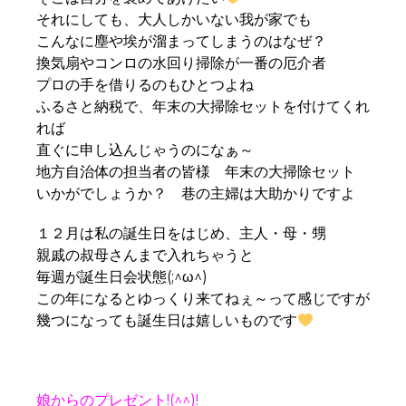
それにしても、大人しかいない我が家でも
こんなに塵や埃が溜まってしまうのはなぜ？
換気扇やコンロの水回り掃除が一番の厄介者
プロの手を借りるのもひとつよね
ふるさと納税で、年末の大掃除セットを付けてくれ
れば
直ぐに申し込んじゃうのになぁ～
地方自治体の担当者の皆様 年末の大掃除セット
いかがでしょうか？ 巷の主婦は大助かりですよ
１２月は私の誕生日をはじめ、主人・母・甥
親戚の叔母さんまで入れちゃうと
毎週が誕生日会状態(;^ω^)
この年になるとゆっくり来てねぇ～って感じですが
幾つになっても誕生日は嬉しいものです
娘からのプレゼント!(^^)!