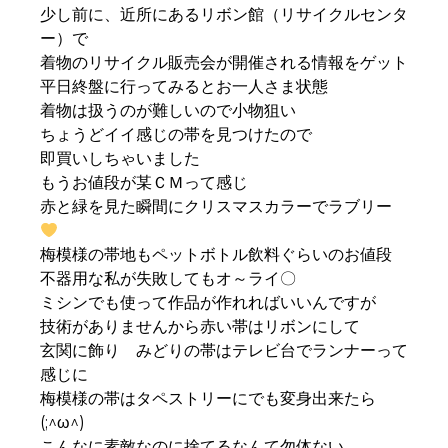
少し前に、近所にあるリボン館（リサイクルセンタ
ー）で
着物のリサイクル販売会が開催される情報をゲット
平日終盤に行ってみるとお一人さま状態
着物は扱うのが難しいので小物狙い
ちょうどイイ感じの帯を見つけたので
即買いしちゃいました
もうお値段が某ＣＭって感じ
赤と緑を見た瞬間にクリスマスカラーでラブリー
梅模様の帯地もペットボトル飲料ぐらいのお値段
不器用な私が失敗してもオ～ライ〇
ミシンでも使って作品が作れればいいんですが
技術がありませんから赤い帯はリボンにして
玄関に飾り みどりの帯はテレビ台でランナーって
感じに
梅模様の帯はタペストリーにでも変身出来たら
(;^ω^)
こんなに素敵なのに捨てるなんて勿体ない