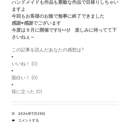
ハンドメイドも作品も素敵な作品で目移りしちゃい
ますよ
今回もお客様のお陰で無事に終了できました
感謝♥感謝でございます
今度は９月に開催です!(^^)! 楽しみに待ってて下
さいねぇ～
この記事を読んだあなたの感想は?
いいね！
(
0
)
面白い！
(
0
)
役に立った
(
0
)
デ
2024年7月29日
ー
コ
コメントする
ト
メ
中