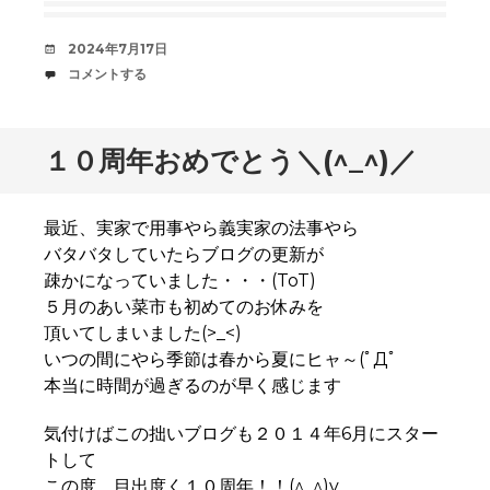
デ
2024年7月17日
ー
コ
コメントする
ト
メ
中
ン
ト
１０周年おめでとう＼(^_^)／
最近、実家で用事やら義実家の法事やら
バタバタしていたらブログの更新が
疎かになっていました・・・(ToT)
５月のあい菜市も初めてのお休みを
頂いてしまいました(>_<)
いつの間にやら季節は春から夏にヒャ～(ﾟДﾟ
本当に時間が過ぎるのが早く感じます
気付けばこの拙いブログも２０１４年6月にスター
トして
この度、目出度く１０周年！！(^_^)v