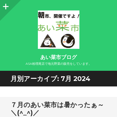
サ
イ
ド
バ
ー
あい菜市ブログ
ASA柏増尾店で地元野菜の販売をしています。
月別アーカイブ:
7月 2024
７月のあい菜市は暑かったぁ～
＼(^_^)／