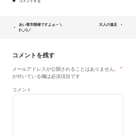
コ
コメントする
ト
メ
中
ン
ト
投
あい菜市開催ですよぉ～＼
大人の遠足
(^_^)／
稿
ナ
コメントを残す
ビ
メールアドレスが公開されることはありません。
*
ゲ
が付いている欄は必須項目です
ー
コメント
シ
ョ
ン