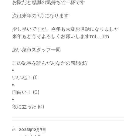
お陰だと感謝の気持ちで一杯です
次は来年の3月になります
少し早いですが、今年も大変お世話になりました
来年もどうぞよろしくお願いしますm(_ _)m
あい菜市スタッフ一同
この記事を読んだあなたの感想は?
いいね！
(
1
)
面白い！
(
0
)
役に立った
(
0
)
デ
2025年12月7日
ー