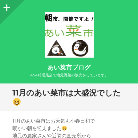
サ
イ
ド
バ
ー
あい菜市ブログ
ASA柏増尾店で地元野菜の販売をしています。
11月のあい菜市は大盛況でした
11月のあい菜市はお天気も小春日和で
暖かい朝を迎えました
地元の農家さんや近隣の直売所から